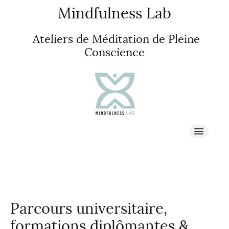
Mindfulness Lab
Ateliers de Méditation de Pleine
Conscience
À propos
PLEINE CONSCIENCE
Parcours universitaire,
STAGES & RETRAITES
formations diplômantes &