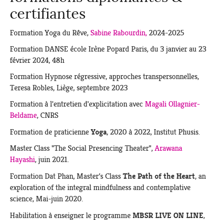
certifiantes
ENTREPRISES
Formation Yoga du Rêve,
Sabine Rabourdin,
2024-2025
PARTENAIRES
Formation DANSE école Irène Popard Paris, du 3 janvier au 23
février 2024, 48h
Formation Hypnose régressive, approches transpersonnelles,
Actualités
Teresa Robles, Liège, septembre 2023
Formation à l'entretien d'explicitation avec
Magali Ollagnier-
CONTACT
Beldame
, CNRS
Yoga
Formation de praticienne
, 2020 à 2022, Institut Phusis.
Master Class "The Social Presencing Theater",
Arawana
Hayashi
, juin 2021.
The Path of the Heart
Formation Dat Phan, Master’s Class
, an
exploration of the integral mindfulness and contemplative
science, Mai-juin 2020.
MBSR LIVE ON LINE
Habilitation à enseigner le programme
,