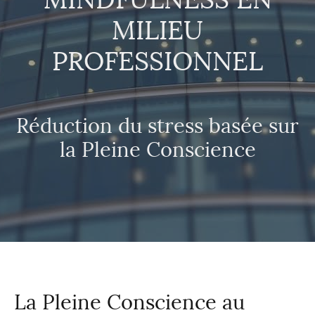
MINDFULNESS EN
MILIEU
ENTREPRISES
PROFESSIONNEL
PARTENAIRES
Actualités
Réduction du stress basée sur
la Pleine Conscience
CONTACT
La Pleine Conscience au